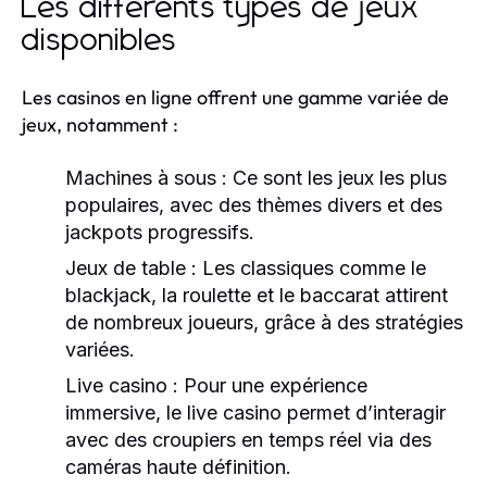
Les différents types de jeux
disponibles
Les casinos en ligne offrent une gamme variée de
jeux, notamment :
Machines à sous :
Ce sont les jeux les plus
populaires, avec des thèmes divers et des
jackpots progressifs.
Jeux de table :
Les classiques comme le
blackjack, la roulette et le baccarat attirent
de nombreux joueurs, grâce à des stratégies
variées.
Live casino :
Pour une expérience
immersive, le live casino permet d’interagir
avec des croupiers en temps réel via des
caméras haute définition.