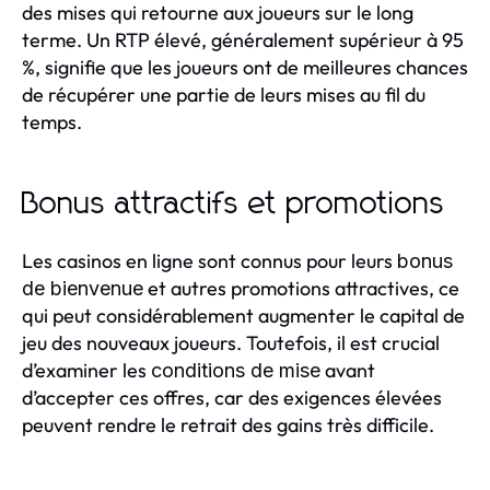
des mises qui retourne aux joueurs sur le long
terme. Un RTP élevé, généralement supérieur à 95
%, signifie que les joueurs ont de meilleures chances
de récupérer une partie de leurs mises au fil du
temps.
Bonus attractifs et promotions
Les casinos en ligne sont connus pour leurs
bonus
et autres promotions attractives, ce
de bienvenue
qui peut considérablement augmenter le capital de
jeu des nouveaux joueurs. Toutefois, il est crucial
d’examiner les
avant
conditions de mise
d’accepter ces offres, car des exigences élevées
peuvent rendre le retrait des gains très difficile.