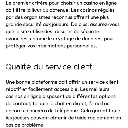
Le premier critère pour choisir un casino en ligne
doit être la
obtenue. Les casinos régulés
licence
par des organismes reconnus offrent une plus
grande sécurité aux joueurs. De plus, assurez-vous
que le site utilise des mesures de sécurité
avancées, comme le cryptage de données, pour
protéger vos informations personnelles.
Qualité du service client
Une bonne plateforme doit offrir un service client
réactif et facilement accessible. Les meilleurs
casinos en ligne disposent de différentes options
de contact, tel que le chat en direct, l'email ou
encore un numéro de téléphone. Cela garantit que
les joueurs peuvent obtenir de l’aide rapidement en
cas de problème.