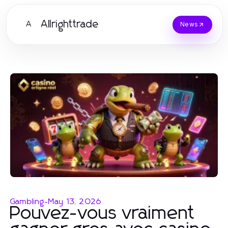
Allrighttrade
A
News
Gambling
-
May 13, 2026
Pouvez-vous vraiment