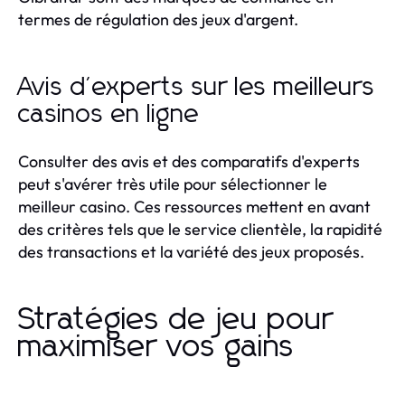
termes de régulation des jeux d'argent.
Avis d'experts sur les meilleurs
casinos en ligne
Consulter des avis et des comparatifs d'experts
peut s'avérer très utile pour sélectionner le
meilleur casino. Ces ressources mettent en avant
des critères tels que le service clientèle, la rapidité
des transactions et la variété des jeux proposés.
Stratégies de jeu pour
maximiser vos gains