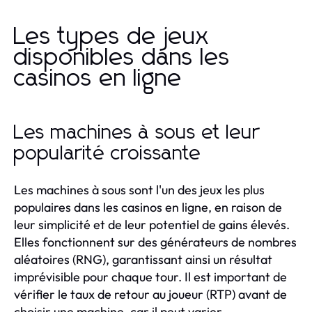
Les types de jeux
disponibles dans les
casinos en ligne
Les machines à sous et leur
popularité croissante
Les machines à sous sont l'un des jeux les plus
populaires dans les casinos en ligne, en raison de
leur simplicité et de leur potentiel de gains élevés.
Elles fonctionnent sur des générateurs de nombres
aléatoires (RNG), garantissant ainsi un résultat
imprévisible pour chaque tour. Il est important de
vérifier le taux de retour au joueur (RTP) avant de
choisir une machine, car il peut varier