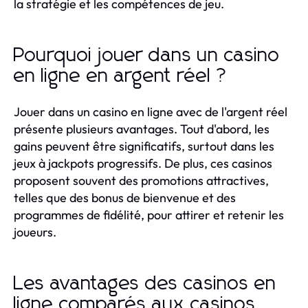
la stratégie et les compétences de jeu.
Pourquoi jouer dans un casino
en ligne en argent réel ?
Jouer dans un casino en ligne avec de l'argent réel
présente plusieurs avantages. Tout d'abord, les
gains peuvent être significatifs, surtout dans les
jeux à jackpots progressifs. De plus, ces casinos
proposent souvent des promotions attractives,
telles que des bonus de bienvenue et des
programmes de fidélité, pour attirer et retenir les
joueurs.
Les avantages des casinos en
ligne comparés aux casinos