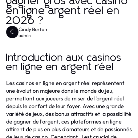
gagner gros avec casino
en ligne argent réel en
2026 ?
Cindy Burton
C
admin
Introduction aux casinos
en ligne en argent réel
Les casinos en ligne en argent réel représentent
une évolution majeure dans le monde du jeu,
permettant aux joueurs de miser de l'argent réel
depuis le confort de leur foyer. Avec une grande
variété de jeux, des bonus attractifs et la possibilité
de gagner de l'argent, ces plateformes en ligne
attirent de plus en plus d'amateurs et de passionnés
de jeux de casino. Cependant, il est crucial de