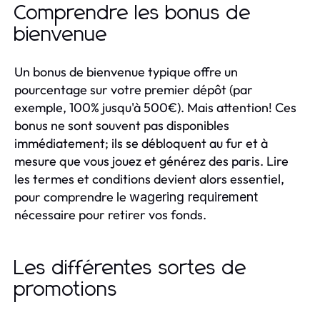
Comprendre les bonus de
bienvenue
Un bonus de bienvenue typique offre un
pourcentage sur votre premier dépôt (par
exemple, 100% jusqu'à 500€). Mais attention! Ces
bonus ne sont souvent pas disponibles
immédiatement; ils se débloquent au fur et à
mesure que vous jouez et générez des paris. Lire
les termes et conditions devient alors essentiel,
pour comprendre le
wagering requirement
nécessaire pour retirer vos fonds.
Les différentes sortes de
promotions