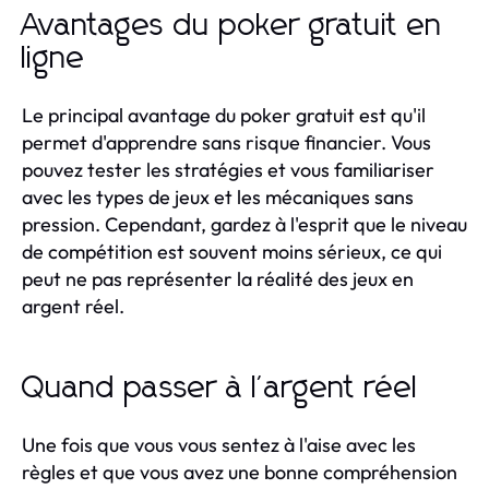
Avantages du poker gratuit en
ligne
Le principal avantage du poker gratuit est qu'il
permet d'apprendre sans risque financier. Vous
pouvez tester les stratégies et vous familiariser
avec les types de jeux et les mécaniques sans
pression. Cependant, gardez à l'esprit que le niveau
de compétition est souvent moins sérieux, ce qui
peut ne pas représenter la réalité des jeux en
argent réel.
Quand passer à l'argent réel
Une fois que vous vous sentez à l'aise avec les
règles et que vous avez une bonne compréhension