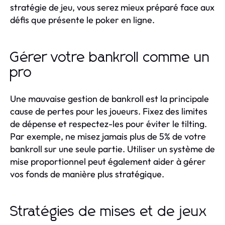
stratégie de jeu, vous serez mieux préparé face aux
défis que présente le poker en ligne.
Gérer votre bankroll comme un
pro
Une mauvaise gestion de bankroll est la principale
cause de pertes pour les joueurs. Fixez des limites
de dépense et respectez-les pour éviter le tilting.
Par exemple, ne misez jamais plus de 5% de votre
bankroll sur une seule partie. Utiliser un système de
mise proportionnel peut également aider à gérer
vos fonds de manière plus stratégique.
Stratégies de mises et de jeux