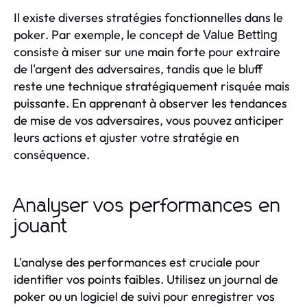
Il existe diverses stratégies fonctionnelles dans le
poker. Par exemple, le concept de
Value Betting
consiste à miser sur une main forte pour extraire
de l'argent des adversaires, tandis que le bluff
reste une technique stratégiquement risquée mais
puissante. En apprenant à observer les tendances
de mise de vos adversaires, vous pouvez anticiper
leurs actions et ajuster votre stratégie en
conséquence.
Analyser vos performances en
jouant
L'analyse des performances est cruciale pour
identifier vos points faibles. Utilisez un journal de
poker ou un logiciel de suivi pour enregistrer vos