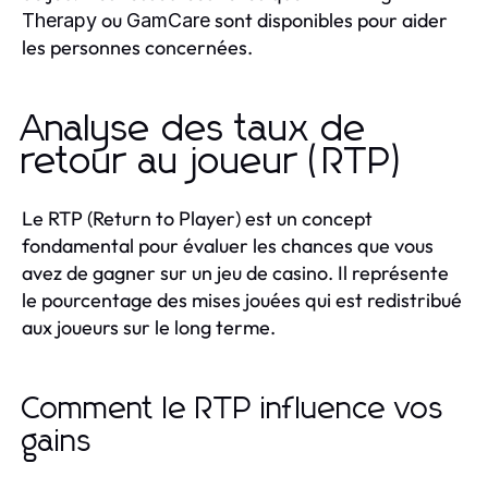
ou
sont disponibles pour aider
Therapy
GamCare
les personnes concernées.
Analyse des taux de
retour au joueur (RTP)
Le RTP (Return to Player) est un concept
fondamental pour évaluer les chances que vous
avez de gagner sur un jeu de casino. Il représente
le pourcentage des mises jouées qui est redistribué
aux joueurs sur le long terme.
Comment le RTP influence vos
gains