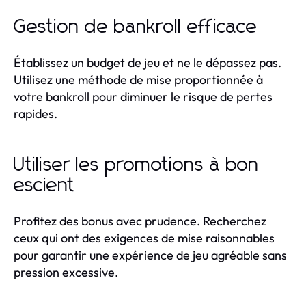
Gestion de bankroll efficace
Établissez un budget de jeu et ne le dépassez pas.
Utilisez une méthode de mise proportionnée à
votre bankroll pour diminuer le risque de pertes
rapides.
Utiliser les promotions à bon
escient
Profitez des bonus avec prudence. Recherchez
ceux qui ont des exigences de mise raisonnables
pour garantir une expérience de jeu agréable sans
pression excessive.