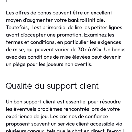
Les offres de bonus peuvent être un excellent
moyen d'augmenter votre bankroll initiale.
Toutefois, il est primordial de lire les petites lignes
avant d'accepter une promotion. Examinez les
termes et conditions, en particulier les exigences
de mise, qui peuvent varier de 30x à 60x. Un bonus
avec des conditions de mise élevées peut devenir
un piège pour les joueurs non avertis.
Qualité du support client
Un bon support client est essentiel pour résoudre
les éventuels problèmes rencontrés lors de votre
expérience de jeu. Les casinos de confiance
proposent souvent un service client accessible via
plusieurs canaux, tels que le chat en direct, l’e-mail