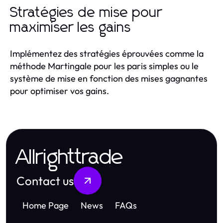
Stratégies de mise pour
maximiser les gains
Implémentez des stratégies éprouvées comme la
méthode Martingale pour les paris simples ou le
système de mise en fonction des mises gagnantes
pour optimiser vos gains.
Allrighttrade
Contact us
Home Page
News
FAQs