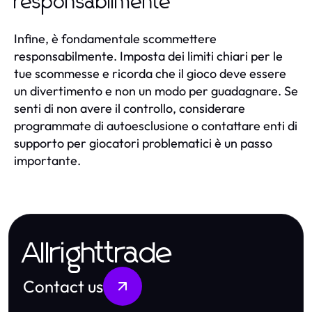
responsabilmente
Infine, è fondamentale scommettere
responsabilmente. Imposta dei limiti chiari per le
tue scommesse e ricorda che il gioco deve essere
un divertimento e non un modo per guadagnare. Se
senti di non avere il controllo, considerare
programmate di autoesclusione o contattare enti di
supporto per giocatori problematici è un passo
importante.
Allrighttrade
Contact us