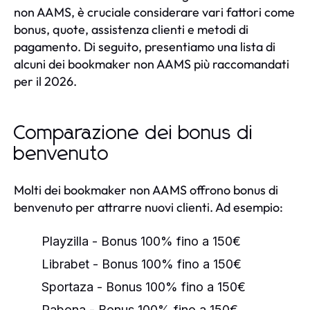
non AAMS, è cruciale considerare vari fattori come
bonus, quote, assistenza clienti e metodi di
pagamento. Di seguito, presentiamo una lista di
alcuni dei bookmaker non AAMS più raccomandati
per il 2026.
Comparazione dei bonus di
benvenuto
Molti dei bookmaker non AAMS offrono bonus di
benvenuto per attrarre nuovi clienti. Ad esempio:
Playzilla
- Bonus 100% fino a 150€
Librabet
- Bonus 100% fino a 150€
Sportaza
- Bonus 100% fino a 150€
Rabona
- Bonus 100% fino a 150€