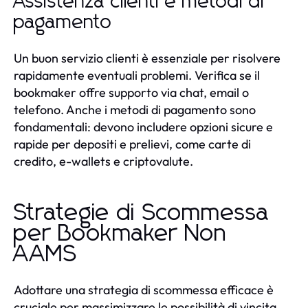
Assistenza clienti e metodi di
pagamento
Un buon servizio clienti è essenziale per risolvere
rapidamente eventuali problemi. Verifica se il
bookmaker offre supporto via chat, email o
telefono. Anche i metodi di pagamento sono
fondamentali: devono includere opzioni sicure e
rapide per depositi e prelievi, come carte di
credito, e-wallets e criptovalute.
Strategie di Scommessa
per Bookmaker Non
AAMS
Adottare una strategia di scommessa efficace è
cruciale per massimizzare le possibilità di vincita.