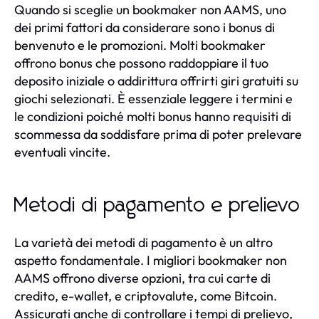
Quando si sceglie un bookmaker non AAMS, uno
dei primi fattori da considerare sono i bonus di
benvenuto e le promozioni. Molti bookmaker
offrono bonus che possono raddoppiare il tuo
deposito iniziale o addirittura offrirti giri gratuiti su
giochi selezionati. È essenziale leggere i termini e
le condizioni poiché molti bonus hanno requisiti di
scommessa da soddisfare prima di poter prelevare
eventuali vincite.
Metodi di pagamento e prelievo
La varietà dei metodi di pagamento è un altro
aspetto fondamentale. I migliori bookmaker non
AAMS offrono diverse opzioni, tra cui carte di
credito, e-wallet, e criptovalute, come Bitcoin.
Assicurati anche di controllare i tempi di prelievo,