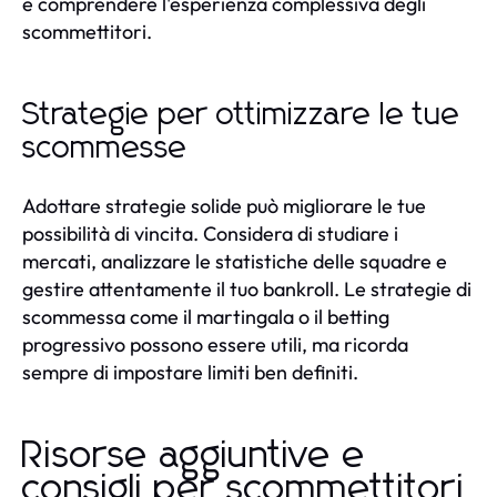
e comprendere l'esperienza complessiva degli
scommettitori.
Strategie per ottimizzare le tue
scommesse
Adottare strategie solide può migliorare le tue
possibilità di vincita. Considera di studiare i
mercati, analizzare le statistiche delle squadre e
gestire attentamente il tuo bankroll. Le strategie di
scommessa come il martingala o il betting
progressivo possono essere utili, ma ricorda
sempre di impostare limiti ben definiti.
Risorse aggiuntive e
consigli per scommettitori