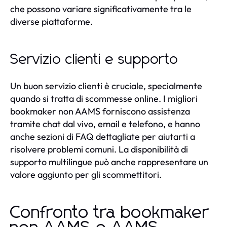
che possono variare significativamente tra le
diverse piattaforme.
Servizio clienti e supporto
Un buon servizio clienti è cruciale, specialmente
quando si tratta di scommesse online. I migliori
bookmaker non AAMS forniscono assistenza
tramite chat dal vivo, email e telefono, e hanno
anche sezioni di FAQ dettagliate per aiutarti a
risolvere problemi comuni. La disponibilità di
supporto multilingue può anche rappresentare un
valore aggiunto per gli scommettitori.
Confronto tra bookmaker