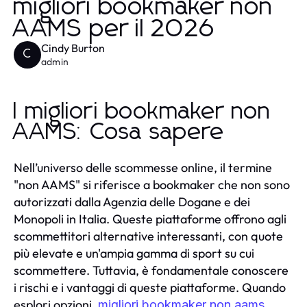
migliori bookmaker non
AAMS per il 2026
Cindy Burton
C
admin
I migliori bookmaker non
AAMS: Cosa sapere
Nell’universo delle scommesse online, il termine
"non AAMS" si riferisce a bookmaker che non sono
autorizzati dalla Agenzia delle Dogane e dei
Monopoli in Italia. Queste piattaforme offrono agli
scommettitori alternative interessanti, con quote
più elevate e un'ampia gamma di sport su cui
scommettere. Tuttavia, è fondamentale conoscere
i rischi e i vantaggi di queste piattaforme. Quando
esplori opzioni,
migliori bookmaker non aams