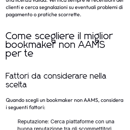
clienti e cerca segnalazioni su eventuali problemi di
pagamento o pratiche scorrette.
Come scegliere il miglior
bookmaker non AAMS
per te
Fattori da considerare nella
scelta
Quando scegli un bookmaker non AAMS, considera
i seguenti fattori:
Reputazione:
Cerca piattaforme con una
buona reputazione tra gli scommettitori.