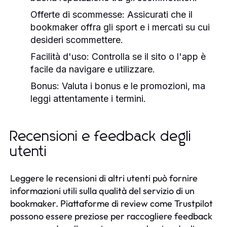
Offerte di scommesse:
Assicurati che il
bookmaker offra gli sport e i mercati su cui
desideri scommettere.
Facilità d'uso:
Controlla se il sito o l'app è
facile da navigare e utilizzare.
Bonus:
Valuta i bonus e le promozioni, ma
leggi attentamente i termini.
Recensioni e feedback degli
utenti
Leggere le recensioni di altri utenti può fornire
informazioni utili sulla qualità del servizio di un
bookmaker. Piattaforme di review come Trustpilot
possono essere preziose per raccogliere feedback