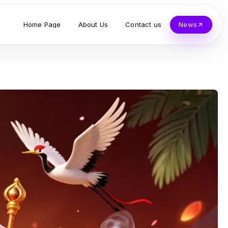
Home Page
About Us
Contact us
News