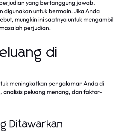
 perjudian yang bertanggung jawab.
n digunakan untuk bermain. Jika Anda
ut, mungkin ini saatnya untuk mengambil
 masalah perjudian.
luang di
ntuk meningkatkan pengalaman Anda di
, analisis peluang menang, dan faktor-
ng Ditawarkan