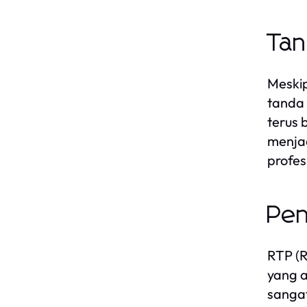
Tan
Meski
tanda 
terus 
menjad
profes
Pen
RTP (R
yang 
sangat