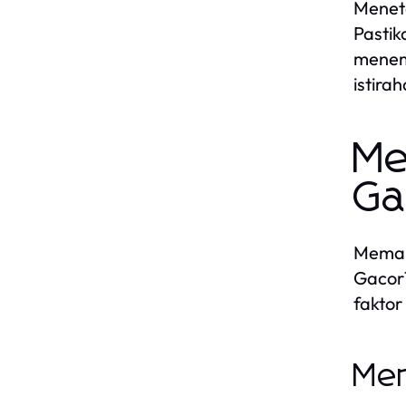
Meneta
Pastik
menem
istira
Me
Ga
Memah
Gacor7
fakto
Men