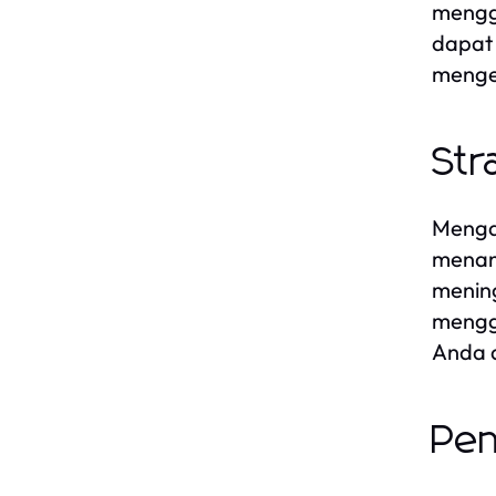
menggu
dapat
mengel
Str
Menga
menang
mening
menggu
Anda 
Pen