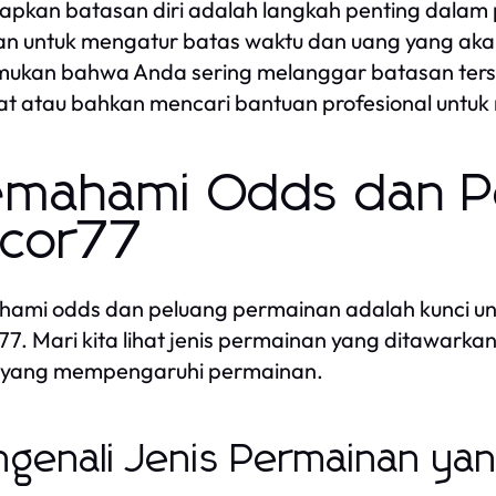
pkan batasan diri adalah langkah penting dalam
an untuk mengatur batas waktu dan uang yang aka
ukan bahwa Anda sering melanggar batasan terseb
hat atau bahkan mencari bantuan profesional untuk
mahami Odds dan Pe
cor77
ami odds dan peluang permainan adalah kunci u
7. Mari kita lihat jenis permainan yang ditawarkan
r yang mempengaruhi permainan.
genali Jenis Permainan ya