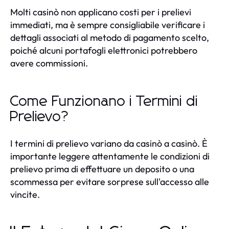
Molti casinò non applicano costi per i prelievi
immediati, ma è sempre consigliabile verificare i
dettagli associati al metodo di pagamento scelto,
poiché alcuni portafogli elettronici potrebbero
avere commissioni.
Come Funzionano i Termini di
Prelievo?
I termini di prelievo variano da casinò a casinò. È
importante leggere attentamente le condizioni di
prelievo prima di effettuare un deposito o una
scommessa per evitare sorprese sull'accesso alle
vincite.