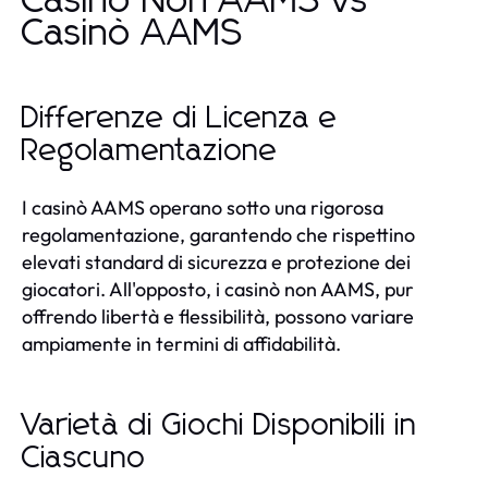
Casinò Non AAMS vs
Casinò AAMS
Differenze di Licenza e
Regolamentazione
I casinò AAMS operano sotto una rigorosa
regolamentazione, garantendo che rispettino
elevati standard di sicurezza e protezione dei
giocatori. All'opposto, i casinò non AAMS, pur
offrendo libertà e flessibilità, possono variare
ampiamente in termini di affidabilità.
Varietà di Giochi Disponibili in
Ciascuno