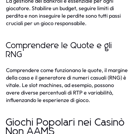
La gestione del bankroll è essenziale per ogni
giocatore. Stabilire un budget, seguire limiti di
perdita e non inseguire le perdite sono tutti passi
cruciali per un gioco responsabile.
Comprendere le Quote e gli
RNG
Comprendere come funzionano le quote, il margine
della casa e il generatore di numeri casuali (RNG) è
vitale. Le slot machines, ad esempio, possono
avere diverse percentuali di RTP e variabilità,
influenzando le esperienze di gioco.
Giochi Popolari nei Casinò
Non AAMS