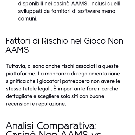
disponibili nei casinò AAMS, inclusi quelli
sviluppati da fornitori di software meno
comuni.
Fattori di Rischio nel Gioco Non
AAMS
Tuttavia, ci sono anche rischi associati a queste
piattaforme. La mancanza di regolamentazione
significa che i giocatori potrebbero non avere le
stesse tutele legali. È importante fare ricerche
dettagliate e scegliere solo siti con buone
recensioni e reputazione.
Analisi Comparativa: