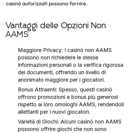
casinò autorizzati possono fornire.
Vantaggi delle Opzioni Non
AAMS
Maggiore Privacy
: I casinò non AAMS
possono non richiedere le stesse
informazioni personali o la verifica rigorosa
dei documenti, offrendo un livello di
anonimato maggiore per i giocatori.
Bonus Attraenti
: Spesso, questi casinò
offrono promozioni e bonus più generosi
rispetto ai loro omologhi AAMS, rendendoli
allettanti per i nuovi giocatori.
Varietà di Giochi
: Alcuni casinò non AAMS
possono offrire giochi che non sono