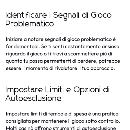
Identificare i Segnali di Gioco
Problematico
Iniziare a notare segnali di gioco problematico è
fondamentale. Se ti senti costantemente ansioso
riguardo il gioco o ti trovi a scommettere più di
quanto tu possa permetterti di perdere, potrebbe
essere il momento di rivalutare il tuo approccio.
Impostare Limiti e Opzioni di
Autoesclusione
Impostare limiti di tempo e di spesa è una pratica
consigliata per mantenere il gioco sotto controllo.
Molti casinò offrono strumenti di autoesclusione