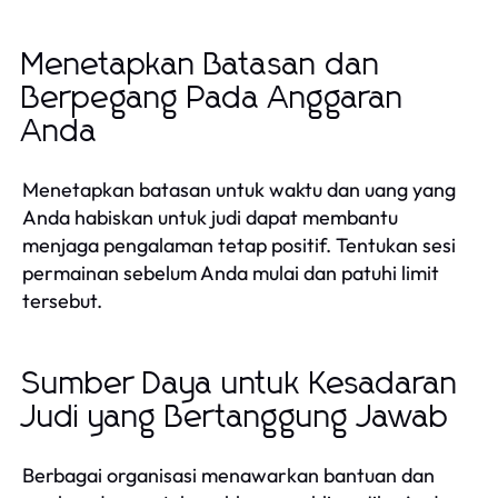
Menetapkan Batasan dan
Berpegang Pada Anggaran
Anda
Menetapkan batasan untuk waktu dan uang yang
Anda habiskan untuk judi dapat membantu
menjaga pengalaman tetap positif. Tentukan sesi
permainan sebelum Anda mulai dan patuhi limit
tersebut.
Sumber Daya untuk Kesadaran
Judi yang Bertanggung Jawab
Berbagai organisasi menawarkan bantuan dan