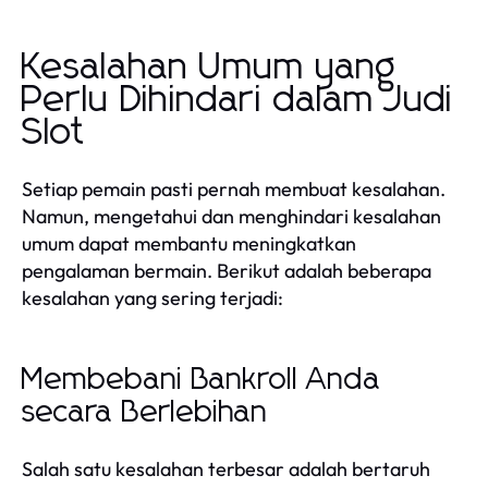
Kesalahan Umum yang
Perlu Dihindari dalam Judi
Slot
Setiap pemain pasti pernah membuat kesalahan.
Namun, mengetahui dan menghindari kesalahan
umum dapat membantu meningkatkan
pengalaman bermain. Berikut adalah beberapa
kesalahan yang sering terjadi:
Membebani Bankroll Anda
secara Berlebihan
Salah satu kesalahan terbesar adalah bertaruh