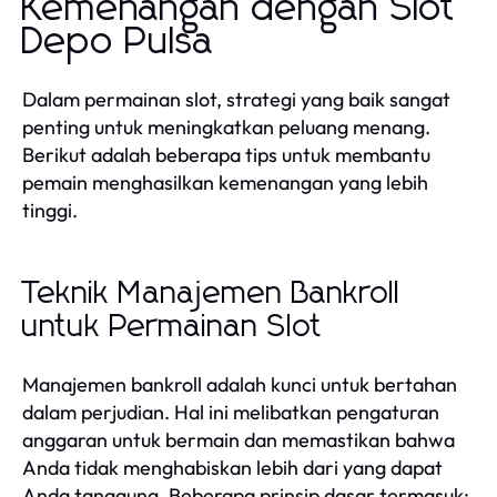
Kemenangan dengan Slot
Depo Pulsa
Dalam permainan slot, strategi yang baik sangat
penting untuk meningkatkan peluang menang.
Berikut adalah beberapa tips untuk membantu
pemain menghasilkan kemenangan yang lebih
tinggi.
Teknik Manajemen Bankroll
untuk Permainan Slot
Manajemen bankroll adalah kunci untuk bertahan
dalam perjudian. Hal ini melibatkan pengaturan
anggaran untuk bermain dan memastikan bahwa
Anda tidak menghabiskan lebih dari yang dapat
Anda tanggung. Beberapa prinsip dasar termasuk: