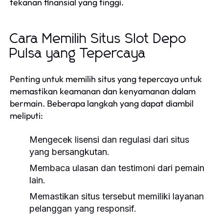
tekanan finansial yang tinggi.
Cara Memilih Situs Slot Depo
Pulsa yang Tepercaya
Penting untuk memilih situs yang tepercaya untuk
memastikan keamanan dan kenyamanan dalam
bermain. Beberapa langkah yang dapat diambil
meliputi:
Mengecek lisensi dan regulasi dari situs
yang bersangkutan.
Membaca ulasan dan testimoni dari pemain
lain.
Memastikan situs tersebut memiliki layanan
pelanggan yang responsif.