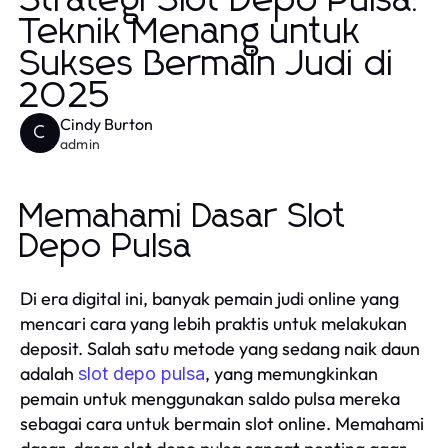
Strategi Slot Depo Pulsa:
Teknik Menang untuk
Sukses Bermain Judi di
2025
Cindy Burton
C
admin
Memahami Dasar Slot
Depo Pulsa
Di era digital ini, banyak pemain judi online yang
mencari cara yang lebih praktis untuk melakukan
deposit. Salah satu metode yang sedang naik daun
adalah
, yang memungkinkan
slot depo pulsa
pemain untuk menggunakan saldo pulsa mereka
sebagai cara untuk bermain slot online. Memahami