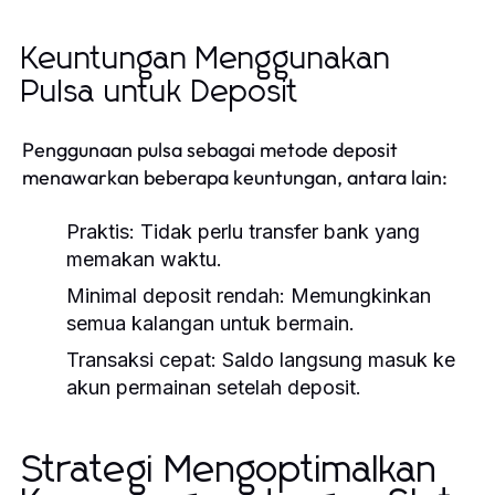
Keuntungan Menggunakan
Pulsa untuk Deposit
Penggunaan pulsa sebagai metode deposit
menawarkan beberapa keuntungan, antara lain:
Praktis:
Tidak perlu transfer bank yang
memakan waktu.
Minimal deposit rendah:
Memungkinkan
semua kalangan untuk bermain.
Transaksi cepat:
Saldo langsung masuk ke
akun permainan setelah deposit.
Strategi Mengoptimalkan