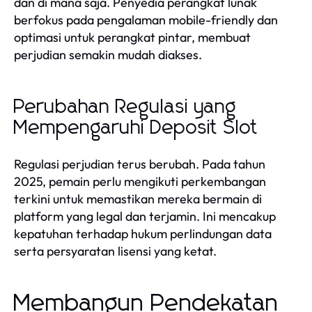
dan di mana saja. Penyedia perangkat lunak
berfokus pada pengalaman mobile-friendly dan
optimasi untuk perangkat pintar, membuat
perjudian semakin mudah diakses.
Perubahan Regulasi yang
Mempengaruhi Deposit Slot
Regulasi perjudian terus berubah. Pada tahun
2025, pemain perlu mengikuti perkembangan
terkini untuk memastikan mereka bermain di
platform yang legal dan terjamin. Ini mencakup
kepatuhan terhadap hukum perlindungan data
serta persyaratan lisensi yang ketat.
Membangun Pendekatan