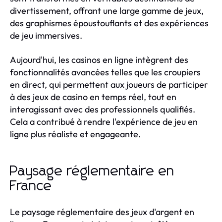
divertissement, offrant une large gamme de jeux,
des graphismes époustouflants et des expériences
de jeu immersives.
Aujourd'hui, les casinos en ligne intègrent des
fonctionnalités avancées telles que les croupiers
en direct, qui permettent aux joueurs de participer
à des jeux de casino en temps réel, tout en
interagissant avec des professionnels qualifiés.
Cela a contribué à rendre l'expérience de jeu en
ligne plus réaliste et engageante.
Paysage réglementaire en
France
Le paysage réglementaire des jeux d'argent en