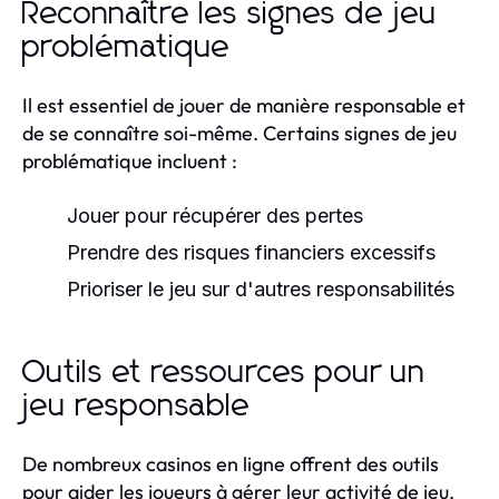
Reconnaître les signes de jeu
problématique
Il est essentiel de jouer de manière responsable et
de se connaître soi-même. Certains signes de jeu
problématique incluent :
Jouer pour récupérer des pertes
Prendre des risques financiers excessifs
Prioriser le jeu sur d'autres responsabilités
Outils et ressources pour un
jeu responsable
De nombreux casinos en ligne offrent des outils
pour aider les joueurs à gérer leur activité de jeu,