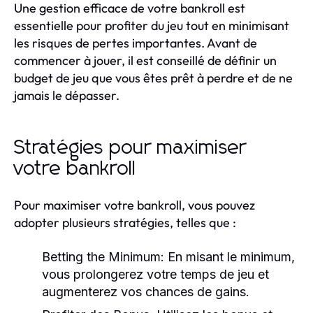
Une gestion efficace de votre bankroll est
essentielle pour profiter du jeu tout en minimisant
les risques de pertes importantes. Avant de
commencer à jouer, il est conseillé de définir un
budget de jeu que vous êtes prêt à perdre et de ne
jamais le dépasser.
Stratégies pour maximiser
votre bankroll
Pour maximiser votre bankroll, vous pouvez
adopter plusieurs stratégies, telles que :
Betting the Minimum:
En misant le minimum,
vous prolongerez votre temps de jeu et
augmenterez vos chances de gains.