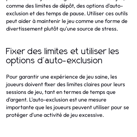
comme des limites de dépôt, des options d'auto-
exclusion et des temps de pause. Utiliser ces outils
peut aider à maintenir le jeu comme une forme de
divertissement plutôt qu'une source de stress.
Fixer des limites et utiliser les
options d'auto-exclusion
Pour garantir une expérience de jeu saine, les
joueurs doivent fixer des limites claires pour leurs
sessions de jeu, tant en termes de temps que
d'argent. L'auto-exclusion est une mesure
importante que les joueurs peuvent utiliser pour se
protéger d'une activité de jeu excessive.