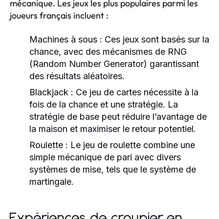
mécanique. Les jeux les plus populaires parmi les
joueurs français incluent :
Machines à sous :
Ces jeux sont basés sur la
chance, avec des mécanismes de RNG
(Random Number Generator) garantissant
des résultats aléatoires.
Blackjack :
Ce jeu de cartes nécessite à la
fois de la chance et une stratégie. La
stratégie de base peut réduire l’avantage de
la maison et maximiser le retour potentiel.
Roulette :
Le jeu de roulette combine une
simple mécanique de pari avec divers
systèmes de mise, tels que le système de
martingale.
Expériences de croupier en