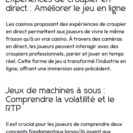
direct : Améliorer le jeu en ligne
Les casinos proposant des expériences de croupier
en direct permettent aux joueurs de vivre le même
frisson qu'à un vrai casino. À travers des caméras
en direct, les joueurs peuvent interagir avec des
croupiers professionnels, parier et jouer en temps
réel. Cette forme de jeu a transformé l'industrie en
ligne, offrant une immersion sans précédent.
Jeux de machines à sous :
Comprendre la volatilité et le
RTP
Il est crucial pour les joueurs de comprendre deux
concepts fondamentaux lorsqu'ils jouent aux