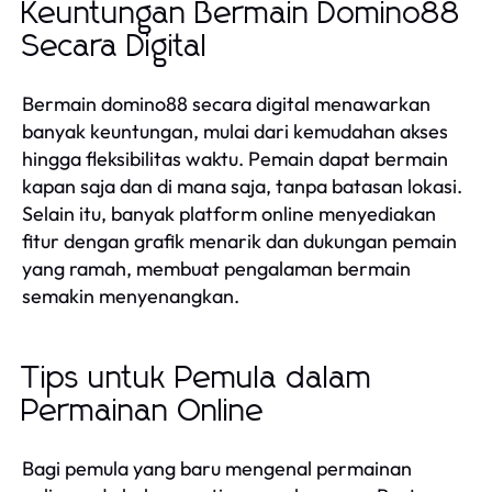
Keuntungan Bermain Domino88
Secara Digital
Bermain domino88 secara digital menawarkan
banyak keuntungan, mulai dari kemudahan akses
hingga fleksibilitas waktu. Pemain dapat bermain
kapan saja dan di mana saja, tanpa batasan lokasi.
Selain itu, banyak platform online menyediakan
fitur dengan grafik menarik dan dukungan pemain
yang ramah, membuat pengalaman bermain
semakin menyenangkan.
Tips untuk Pemula dalam
Permainan Online
Bagi pemula yang baru mengenal permainan