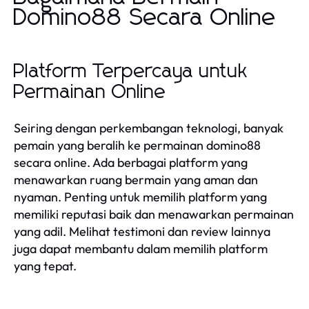
Domino88 Secara Online
Platform Terpercaya untuk
Permainan Online
Seiring dengan perkembangan teknologi, banyak
pemain yang beralih ke permainan domino88
secara online. Ada berbagai platform yang
menawarkan ruang bermain yang aman dan
nyaman. Penting untuk memilih platform yang
memiliki reputasi baik dan menawarkan permainan
yang adil. Melihat testimoni dan review lainnya
juga dapat membantu dalam memilih platform
yang tepat.