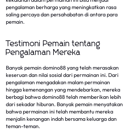
pengalaman berharga yang meningkatkan rasa
saling percaya dan persahabatan di antara para
pemain.
Testimoni Pemain tentang
Pengalaman Mereka
Banyak pemain domino88 yang telah merasakan
keseruan dan nilai sosial dari permainan ini. Dari
pengalaman mengadakan malam permainan
hingga kemenangan yang mendebarkan, mereka
berbagi bahwa domino88 telah memberikan lebih
dari sekadar hiburan. Banyak pemain menyatakan
bahwa permainan ini telah membantu mereka
menjalin kenangan indah bersama keluarga dan
teman-teman.