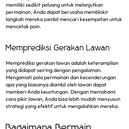
memiliki sedikit peluang untuk melanjutkan
permainan, Anda dapat berusaha memblokir
langkah mereka sambil mencari kesempatan untuk
mencetak poin.
Memprediksi Gerakan Lawan
Memprediksi gerakan lawan adalah keterampilan
yang didapat seiring dengan pengalaman.
Mengamati pola permainan dan kecenderungan
apa yang biasanya diambil oleh lawan dapat
memberi Anda keuntungan. Dengan memahami
cara pikir lawan, Anda bisa lebih mudah menyusun
strategi yang efektif untuk mengalahkan mereka.
Bagaimana Bermain