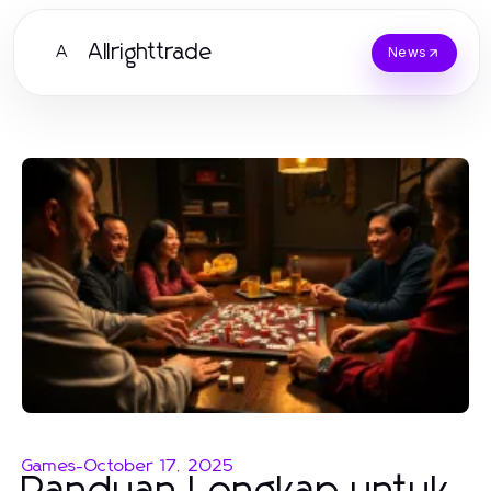
Allrighttrade
A
News
Games
-
October 17, 2025