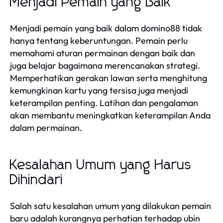
Menjadi Pemain yang Baik
Menjadi pemain yang baik dalam domino88 tidak
hanya tentang keberuntungan. Pemain perlu
memahami aturan permainan dengan baik dan
juga belajar bagaimana merencanakan strategi.
Memperhatikan gerakan lawan serta menghitung
kemungkinan kartu yang tersisa juga menjadi
keterampilan penting. Latihan dan pengalaman
akan membantu meningkatkan keterampilan Anda
dalam permainan.
Kesalahan Umum yang Harus
Dihindari
Salah satu kesalahan umum yang dilakukan pemain
baru adalah kurangnya perhatian terhadap ubin