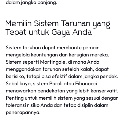
dalam jangka panjang.
Memilih Sistem Taruhan yang
Tepat untuk Gaya Anda
Sistem taruhan dapat membantu pemain
mengelola keuntungan dan kerugian mereka.
Sistem seperti Martingale, di mana Anda
menggandakan taruhan setelah kalah, dapat
berisiko, tetapi bisa efektif dalam jangka pendek.
Sebaliknya, sistem Paroli atau Fibonacci
menawarkan pendekatan yang lebih konservatif.
Penting untuk memilih sistem yang sesuai dengan
toleransi risiko Anda dan tetap disiplin dalam
penerapannya.