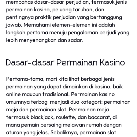
membahas dasar-dasar perjudian, termasuk jenis
permainan kasino, peluang taruhan, dan
pentingnya praktik perjudian yang bertanggung
jawab. Memahami elemen-elemen ini adalah
langkah pertama menuju pengalaman berjudi yang
lebih menyenangkan dan sadar.
Dasar-dasar Permainan Kasino
Pertama-tama, mari kita lihat berbagai jenis
permainan yang dapat dimainkan di kasino, baik
online maupun tradisional. Permainan kasino
umumnya terbagi menjadi dua kategori: permainan
meja dan permainan slot. Permainan meja
termasuk blackjack, roulette, dan baccarat, di
mana pemain bersaing melawan rumah dengan
aturan yang jelas. Sebaliknya, permainan slot