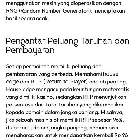
menggunakan mesin yang dioperasikan dengan
RNG (Random Number Generator), menciptakan
hasil secara acak.
Pengantar Peluang Taruhan dan
Pembayaran
Setiap permainan memiliki peluang dan
pembayaran yang berbeda. Memahami
house
dan
adalah penting.
edge
RTP (Return to Player)
House edge mengacu pada keuntungan matematis
yang dimiliki kasino, sedangkan RTP menunjukkan
persentase dari total taruhan yang dikembalikan
kepada pemain dalam jangka panjang. Misalnya,
jika sebuah mesin slot memiliki RTP sebesar 96%,
itu berarti, dalam jangka panjang, pemain bisa
mengharapkan untuk mendapatkan kembali Rp 96