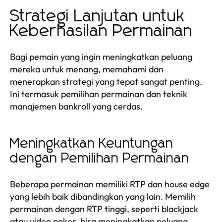
Strategi Lanjutan untuk
Keberhasilan Permainan
Bagi pemain yang ingin meningkatkan peluang
mereka untuk menang, memahami dan
menerapkan strategi yang tepat sangat penting.
Ini termasuk pemilihan permainan dan teknik
manajemen bankroll yang cerdas.
Meningkatkan Keuntungan
dengan Pemilihan Permainan
Beberapa permainan memiliki RTP dan house edge
yang lebih baik dibandingkan yang lain. Memilih
permainan dengan RTP tinggi, seperti blackjack
atau video poker, bisa meningkatkan peluang