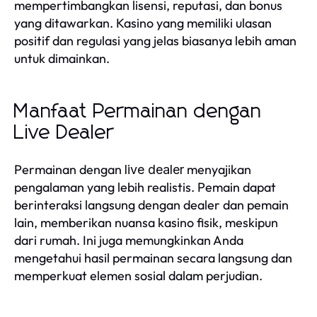
mempertimbangkan lisensi, reputasi, dan bonus
yang ditawarkan. Kasino yang memiliki ulasan
positif dan regulasi yang jelas biasanya lebih aman
untuk dimainkan.
Manfaat Permainan dengan
Live Dealer
Permainan dengan
menyajikan
live dealer
pengalaman yang lebih realistis. Pemain dapat
berinteraksi langsung dengan dealer dan pemain
lain, memberikan nuansa kasino fisik, meskipun
dari rumah. Ini juga memungkinkan Anda
mengetahui hasil permainan secara langsung dan
memperkuat elemen sosial dalam perjudian.