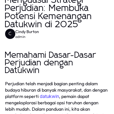
Menguasai Strategi
Perjudian: Membuka
Potensi Kemenangan
Datukwin di 2025
Cindy Burton
C
admin
Memahami Dasar-Dasar
Perjudian dengan
Datukwin
Perjudian telah menjadi bagian penting dalam
budaya hiburan di banyak masyarakat, dan dengan
platform seperti
, pemain dapat
datukwin
mengeksplorasi berbagai opsi taruhan dengan
lebih mudah. Dalam panduan ini, kita akan