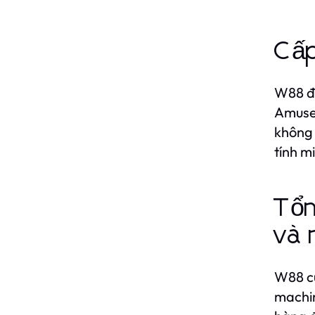
Cấp
W88 đư
Amusem
không 
tính m
Tổn
và 
W88 cu
machin