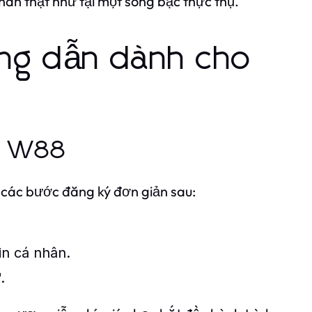
ân thật như tại một sòng bạc thực thụ.
ng dẫn dành cho
ên W88
n các bước đăng ký đơn giản sau:
n cá nhân.
.