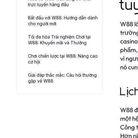
tu
trực tuyến hàng đầu
Bắt đầu với W88: Hướng dẫn dành
W88 là
cho người mới
trường
Tối đa hóa Trải nghiệm Chơi tại
casino
W88: Khuyến mãi và Thưởng
phẩm, 
Chơi chiến lược tại W88: Nâng cao
vì ngư
cơ hội
nó cun
Giải đáp thắc mắc: Câu hỏi thường
gặp về W88
Lịc
W88 đã
một hệ
Công t
Hơn nữ