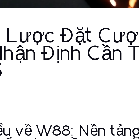
 Lược Đặt Cượ
hận Định Cần T
5
ểu về W88: Nền tảng 