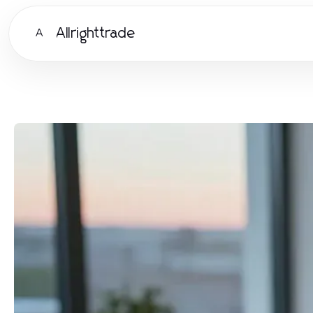
Allrighttrade
A