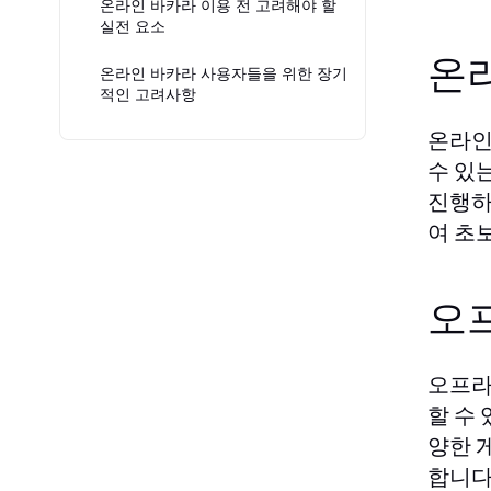
온라인 바카라 이용 전 고려해야 할
실전 요소
온
온라인 바카라 사용자들을 위한 장기
적인 고려사항
온라인
수 있
진행하
여 초
오
오프라
할 수
양한 
합니다