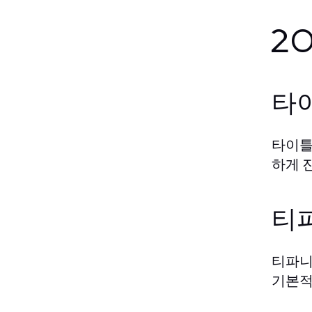
2
타이
타이틀
하게 
티
티파니
기본적