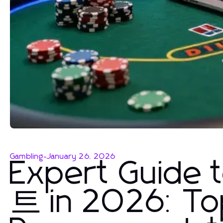
Gambling
-
January 26, 2026
Expert Guid
트 in 2026: To