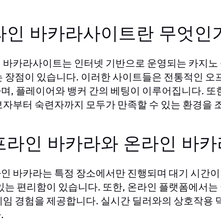
라인 바카라사이트란 무엇인
 바카라사이트는 인터넷 기반으로 운영되는 카지노 
는 장점이 있습니다. 이러한 사이트들은 전통적인 오
며, 플레이어와 뱅커 간의 베팅이 이루어집니다. 또
보자부터 숙련자까지 모두가 만족할 수 있는 환경을 
프라인 바카라와 온라인 바카
인 바카라는 특정 장소에서만 진행되며 대기 시간이 
 있는 편리함이 있습니다. 또한, 온라인 플랫폼에서는
게임 경험을 제공합니다. 실시간 딜러와의 상호작용 
.