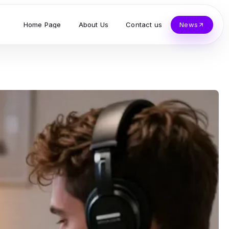
Home Page
About Us
Contact us
News