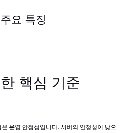
 주요 특징
한 핵심 기준
점은 운영 안정성입니다. 서버의 안정성이 낮으