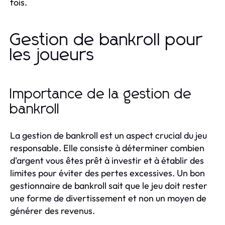
fois.
Gestion de bankroll pour
les joueurs
Importance de la gestion de
bankroll
La gestion de bankroll est un aspect crucial du jeu
responsable. Elle consiste à déterminer combien
d'argent vous êtes prêt à investir et à établir des
limites pour éviter des pertes excessives. Un bon
gestionnaire de bankroll sait que le jeu doit rester
une forme de divertissement et non un moyen de
générer des revenus.