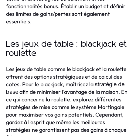
fonctionnalités bonus. Établir un budget et définir
des limites de gains/pertes sont également
essentiels.
Les jeux de table : blackjack et
roulette
Les jeux de table comme le blackjack et la roulette
offrent des options stratégiques et de calcul des
cotes. Pour le blackjack, maîtrisez la
stratégie de
afin de minimiser l'avantage de la maison. En
base
ce qui concerne la roulette, explorez différentes
stratégies de mise comme le système Martingale
pour maximiser vos gains potentiels. Cependant,
gardez à l'esprit que même les meilleures
stratégies ne garantissent pas des gains à chaque