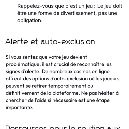
Rappelez-vous que c'est un jeu :
Le jeu doit
être une forme de divertissement, pas une
obligation.
Alerte et auto-exclusion
Si vous sentez que votre jeu devient
problématique, il est crucial de reconnaître les
signes d'alerte. De nombreux casinos en ligne
offrent des options d'auto-exclusion où les joueurs
peuvent se retirer temporairement ou
définitivement de la plateforme. Ne pas hésiter à
chercher de l'aide si nécessaire est une étape
importante.
Ressources pour le soutien aux