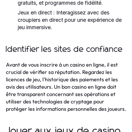
gratuits, et programmes de fidélité.
Jeux en direct :
Interagissez avec des
croupiers en direct pour une expérience de
jeu immersive.
Identifier les sites de confiance
Avant de vous inscrire à un casino en ligne, il est
crucial de vérifier sa réputation. Regardez les
licences de jeu, l'historique des paiements et les
avis des utilisateurs. Un bon casino en ligne doit
être transparent concernant ses opérations et
utiliser des technologies de cryptage pour
protéger les informations personnelles des joueurs.
Jouer aux jeux de casino