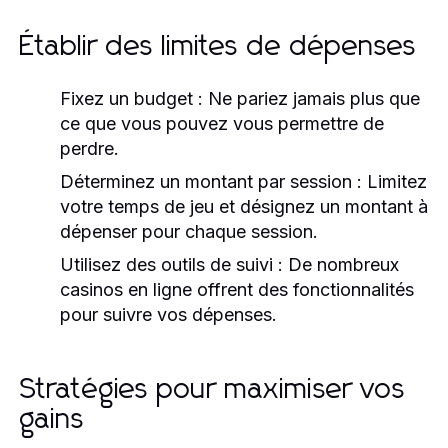
Établir des limites de dépenses
Fixez un budget :
Ne pariez jamais plus que
ce que vous pouvez vous permettre de
perdre.
Déterminez un montant par session :
Limitez
votre temps de jeu et désignez un montant à
dépenser pour chaque session.
Utilisez des outils de suivi :
De nombreux
casinos en ligne offrent des fonctionnalités
pour suivre vos dépenses.
Stratégies pour maximiser vos
gains