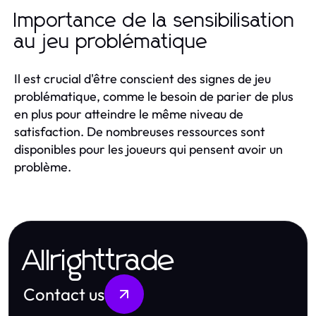
Importance de la sensibilisation
au jeu problématique
Il est crucial d'être conscient des signes de jeu
problématique, comme le besoin de parier de plus
en plus pour atteindre le même niveau de
satisfaction. De nombreuses ressources sont
disponibles pour les joueurs qui pensent avoir un
problème.
Allrighttrade
Contact us