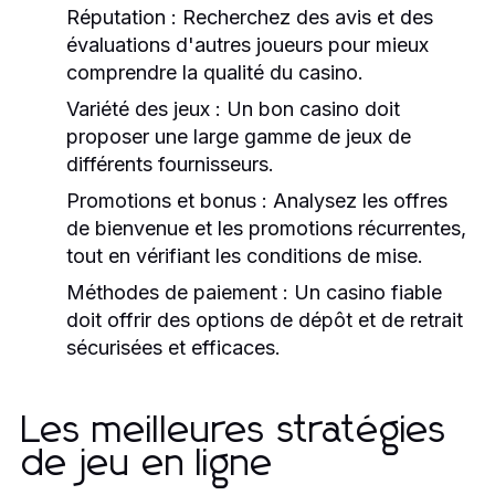
Réputation :
Recherchez des avis et des
évaluations d'autres joueurs pour mieux
comprendre la qualité du casino.
Variété des jeux :
Un bon casino doit
proposer une large gamme de jeux de
différents fournisseurs.
Promotions et bonus :
Analysez les offres
de bienvenue et les promotions récurrentes,
tout en vérifiant les conditions de mise.
Méthodes de paiement :
Un casino fiable
doit offrir des options de dépôt et de retrait
sécurisées et efficaces.
Les meilleures stratégies
de jeu en ligne