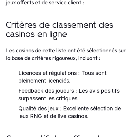
jeux offerts et de service client :
Critères de classement des
casinos en ligne
Les casinos de cette liste ont été sélectionnés sur
la base de critères rigoureux, incluant :
Licences et régulations :
Tous sont
pleinement licenciés.
Feedback des joueurs :
Les avis positifs
surpassent les critiques.
Qualité des jeux :
Excellente sélection de
jeux RNG et de live casinos.