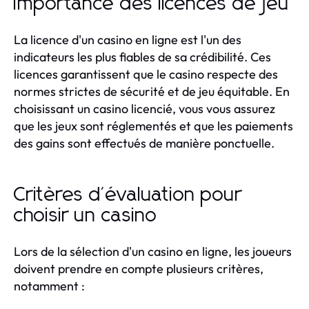
Importance des licences de jeu
La licence d'un casino en ligne est l'un des
indicateurs les plus fiables de sa crédibilité. Ces
licences garantissent que le casino respecte des
normes strictes de sécurité et de jeu équitable. En
choisissant un casino licencié, vous vous assurez
que les jeux sont réglementés et que les paiements
des gains sont effectués de manière ponctuelle.
Critères d'évaluation pour
choisir un casino
Lors de la sélection d'un casino en ligne, les joueurs
doivent prendre en compte plusieurs critères,
notamment :