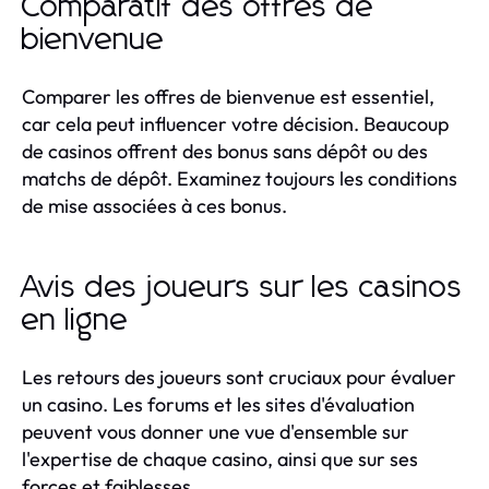
Comparatif des offres de
bienvenue
Comparer les offres de bienvenue est essentiel,
car cela peut influencer votre décision. Beaucoup
de casinos offrent des bonus sans dépôt ou des
matchs de dépôt. Examinez toujours les conditions
de mise associées à ces bonus.
Avis des joueurs sur les casinos
en ligne
Les retours des joueurs sont cruciaux pour évaluer
un casino. Les forums et les sites d'évaluation
peuvent vous donner une vue d'ensemble sur
l'expertise de chaque casino, ainsi que sur ses
forces et faiblesses.