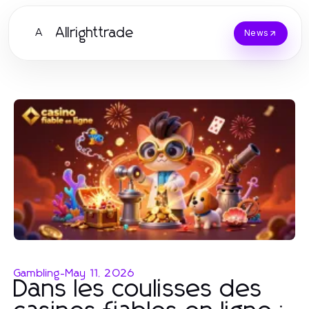
Allrighttrade
A
News
Gambling
-
May 11, 2026
Dans les coulisses des