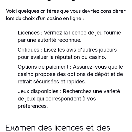
Voici quelques critères que vous devriez considérer
lors du choix d'un casino en ligne :
Licences :
Vérifiez la licence de jeu fournie
par une autorité reconnue.
Critiques :
Lisez les avis d'autres joueurs
pour évaluer la réputation du casino.
Options de paiement :
Assurez-vous que le
casino propose des options de dépôt et de
retrait sécurisées et rapides.
Jeux disponibles :
Recherchez une variété
de jeux qui correspondent à vos
préférences.
Examen des licences et des