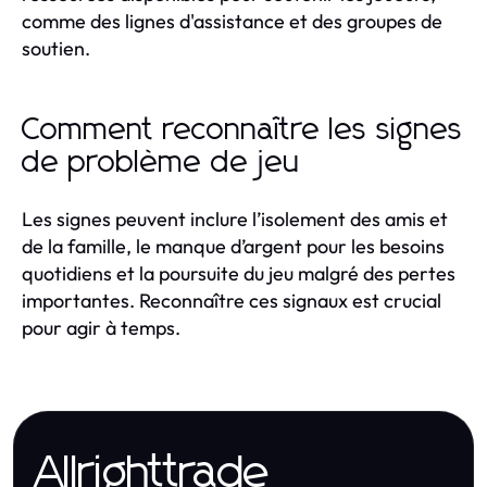
comme des lignes d'assistance et des groupes de
soutien.
Comment reconnaître les signes
de problème de jeu
Les signes peuvent inclure l’isolement des amis et
de la famille, le manque d’argent pour les besoins
quotidiens et la poursuite du jeu malgré des pertes
importantes. Reconnaître ces signaux est crucial
pour agir à temps.
Allrighttrade