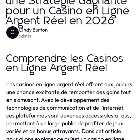
une Stratégie Gagnante
pour un Casino en Ligne
Argent Réel en 2026
Cindy Burton
C
admin
Comprendre les Casinos
en Ligne Argent Réel
Les casinos en ligne argent réel offrent aux joueurs
une chance excitante de remporter des gains tout
en s'amusant. Avec le développement des
technologies de communication et de l'internet,
ces plateformes sont devenues accessibles à tous,
permettant à un large public de profiter de jeux
variés et de bonus attrayants. Dans cet article,
nous allons explorer ce qu'est un casino en ligne