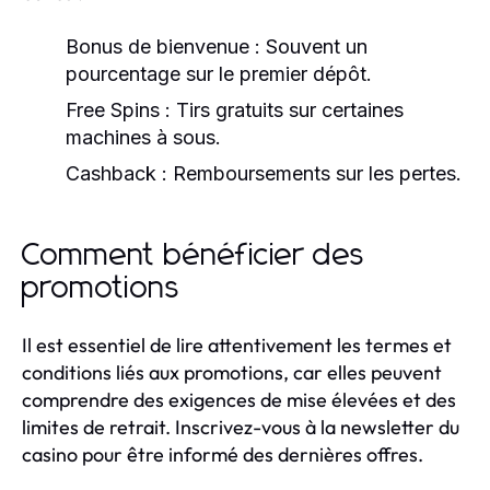
Bonus de bienvenue :
Souvent un
pourcentage sur le premier dépôt.
Free Spins :
Tirs gratuits sur certaines
machines à sous.
Cashback :
Remboursements sur les pertes.
Comment bénéficier des
promotions
Il est essentiel de lire attentivement les termes et
conditions liés aux promotions, car elles peuvent
comprendre des exigences de mise élevées et des
limites de retrait. Inscrivez-vous à la newsletter du
casino pour être informé des dernières offres.