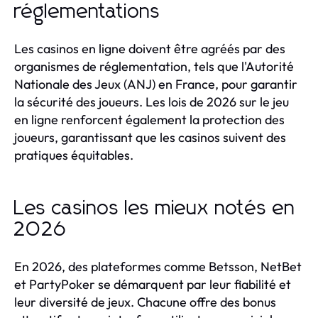
réglementations
Les casinos en ligne doivent être agréés par des
organismes de réglementation, tels que l'Autorité
Nationale des Jeux (ANJ) en France, pour garantir
la sécurité des joueurs. Les lois de 2026 sur le jeu
en ligne renforcent également la protection des
joueurs, garantissant que les casinos suivent des
pratiques équitables.
Les casinos les mieux notés en
2026
En 2026, des plateformes comme Betsson, NetBet
et PartyPoker se démarquent par leur fiabilité et
leur diversité de jeux. Chacune offre des bonus