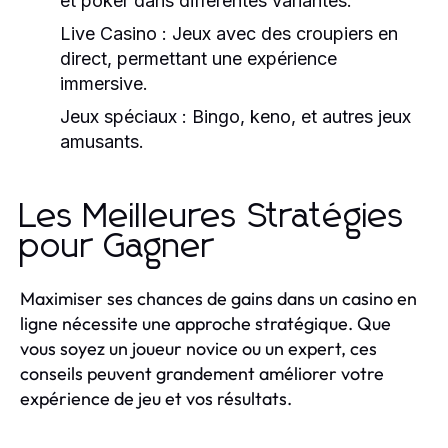
et poker dans différentes variantes.
Live Casino :
Jeux avec des croupiers en
direct, permettant une expérience
immersive.
Jeux spéciaux :
Bingo, keno, et autres jeux
amusants.
Les Meilleures Stratégies
pour Gagner
Maximiser ses chances de gains dans un casino en
ligne nécessite une approche stratégique. Que
vous soyez un joueur novice ou un expert, ces
conseils peuvent grandement améliorer votre
expérience de jeu et vos résultats.