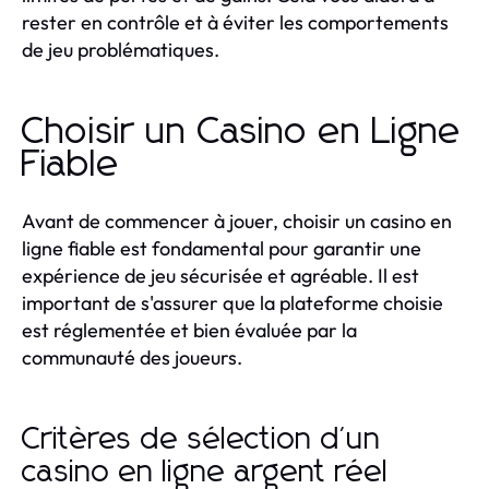
rester en contrôle et à éviter les comportements
de jeu problématiques.
Choisir un Casino en Ligne
Fiable
Avant de commencer à jouer, choisir un casino en
ligne fiable est fondamental pour garantir une
expérience de jeu sécurisée et agréable. Il est
important de s'assurer que la plateforme choisie
est réglementée et bien évaluée par la
communauté des joueurs.
Critères de sélection d'un
casino en ligne argent réel