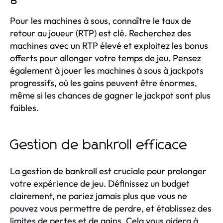
Pour les machines à sous, connaître le taux de
retour au joueur (RTP) est clé. Recherchez des
machines avec un RTP élevé et exploitez les bonus
offerts pour allonger votre temps de jeu. Pensez
également à jouer les machines à sous à jackpots
progressifs, où les gains peuvent être énormes,
même si les chances de gagner le jackpot sont plus
faibles.
Gestion de bankroll efficace
La gestion de bankroll est cruciale pour prolonger
votre expérience de jeu. Définissez un budget
clairement, ne pariez jamais plus que vous ne
pouvez vous permettre de perdre, et établissez des
limites de pertes et de gains. Cela vous aidera à