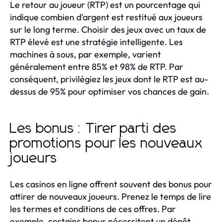
Le retour au joueur (RTP) est un pourcentage qui
indique combien d'argent est restitué aux joueurs
sur le long terme. Choisir des jeux avec un taux de
RTP élevé est une stratégie intelligente. Les
machines à sous, par exemple, varient
généralement entre 85% et 98% de RTP. Par
conséquent, privilégiez les jeux dont le RTP est au-
dessus de 95% pour optimiser vos chances de gain.
Les bonus : Tirer parti des
promotions pour les nouveaux
joueurs
Les casinos en ligne offrent souvent des bonus pour
attirer de nouveaux joueurs. Prenez le temps de lire
les termes et conditions de ces offres. Par
exemple, certains bonus nécessitent un dépôt