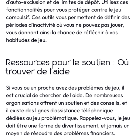
d'auto-exclusion et de limites de dépôt. Utilisez ces
fonctionnalités pour vous protéger contre le jeu
compulsif. Ces outils vous permettent de définir des
périodes d'inactivité où vous ne pouvez pas jouer,
vous donnant ainsi la chance de réfléchir à vos
habitudes de jeu.
Ressources pour le soutien : Où
trouver de l'aide
Si vous ou un proche avez des problèmes de jeu, il
est crucial de chercher de l'aide. De nombreuses
organisations offrent un soutien et des conseils, et
il existe des lignes d'assistance téléphonique
dédiées au jeu problématique. Rappelez-vous, le jeu
doit être une forme de divertissement, et jamais un
moyen de résoudre des problèmes financiers.