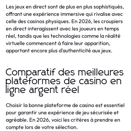
Les jeux en direct sont de plus en plus sophistiqués,
offrant une expérience immersive qui rivalise avec
celle des casinos physiques. En 2026, les croupiers
en direct interagissent avec les joueurs en temps
réel, tandis que les technologies comme la réalité
virtuelle commencent à faire leur apparition,
apportant encore plus d'authenticité aux jeux.
Comparatif des meilleures
plateformes de casino en
ligne argent réel
Choisir la bonne plateforme de casino est essentiel
pour garantir une expérience de jeu sécurisée et
agréable. En 2026, voici les critères à prendre en
compte lors de votre sélection.