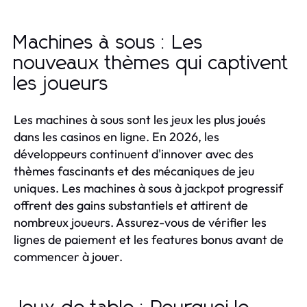
Machines à sous : Les
nouveaux thèmes qui captivent
les joueurs
Les machines à sous sont les jeux les plus joués
dans les casinos en ligne. En 2026, les
développeurs continuent d'innover avec des
thèmes fascinants et des mécaniques de jeu
uniques. Les machines à sous à jackpot progressif
offrent des gains substantiels et attirent de
nombreux joueurs. Assurez-vous de vérifier les
lignes de paiement et les features bonus avant de
commencer à jouer.