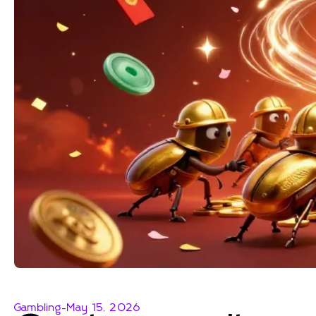
Gambling
-
May 15, 2026