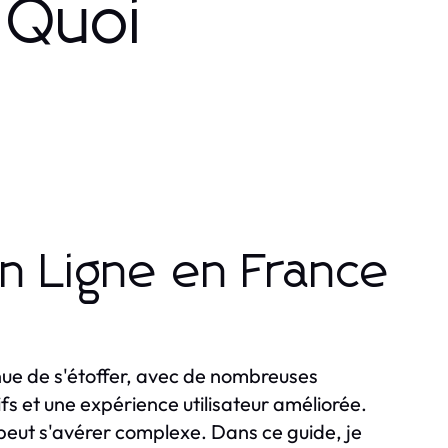
 Quoi
en Ligne en France
nue de s'étoffer, avec de nombreuses
fs et une expérience utilisateur améliorée.
s peut s'avérer complexe. Dans ce guide, je