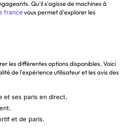
engageants. Qu'il s'agisse de machines à
vous permet d'explorer les
e france
rer les différentes options disponibles. Voici
ité de l'expérience utilisateur et les avis des
t ses paris en direct.
ent.
if et de paris.