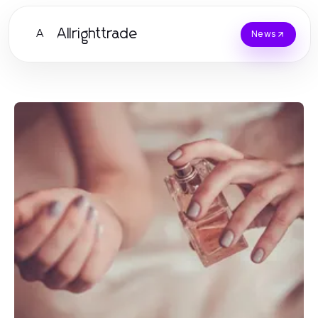
Allrighttrade
A
News