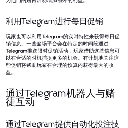
为他们的赌博活动增加额外的利益。
利用Telegram进行每日促销
玩家也可以利用Telegram的实时特性来获得每日促
销信息。一些赌场平台会在特定的时间段通过
Telegram推送限时促销活动，玩家借助这些信息可
以在合适的时机捕捉更多的机会。有计划地关注这
些促销将帮助玩家在合理的预算内获得最大的收
益。
通过Telegram机器人与赌
徒互动
通过Telegram提供自动化投注技