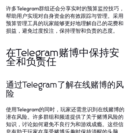
许多Telegram群组还会分享实时的预算监控技巧，
帮助用户实现对自身资金的有效跟踪与管理。采用
预算管理工具的玩家能够更好地理解自己的花费和
损益，避免过度投注，保持理智和负责的态度。
在Telegram赌博中保持安
全和负责任
通过Telegram了解在线赌博的风
险
使用Telegram的同时，玩家还需意识到在线赌博的
潜在风险。许多群组和频道提供了关于赌博风险的
知识，讨论如何避免不良行为和游戏成瘾。这些信
息有助于玩家在享受赌博乐趣时保持清醒的头脑。