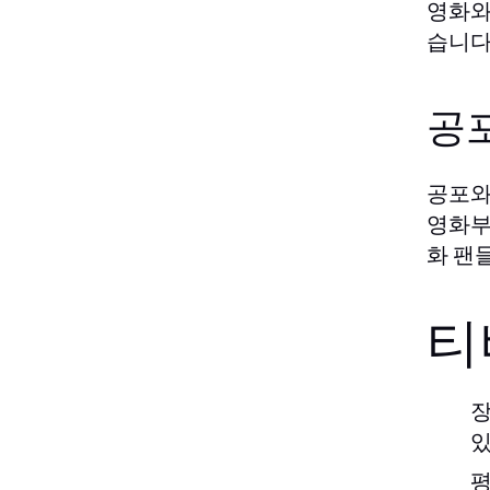
영화와
습니다
공
공포와
영화부
화 팬
티
장
있
평