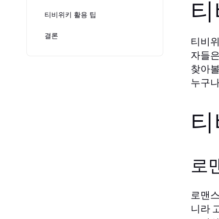
티
티비위키 활용 팁
결론
티비
자들
찾아볼
누구나
티
로
로맨스
니라 