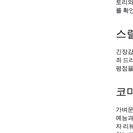
토리와
를 확
스
긴장감
죄 드
평점을
코
가벼운
예능과
자 리