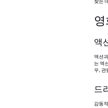
찾는 
영
액
액션과
는 액
우, 
드
감동적