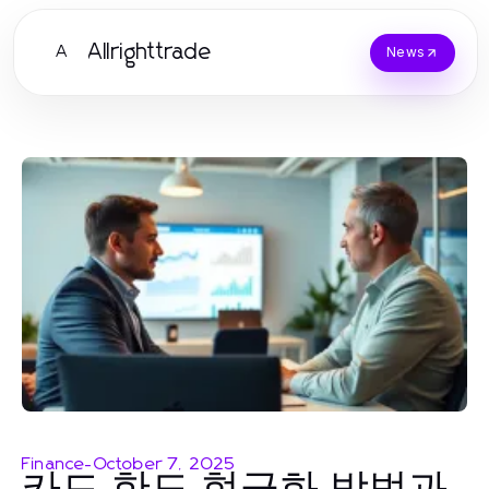
Allrighttrade
A
News
Finance
-
October 7, 2025