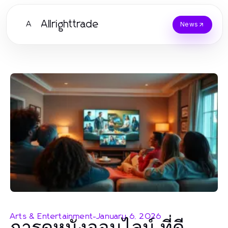
Allrighttrade
A
News
Arts & Entertainment
-
January 6, 2026