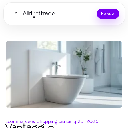
Allrighttrade
A
News
Ecommerce & Shopping
-
January 25, 2026