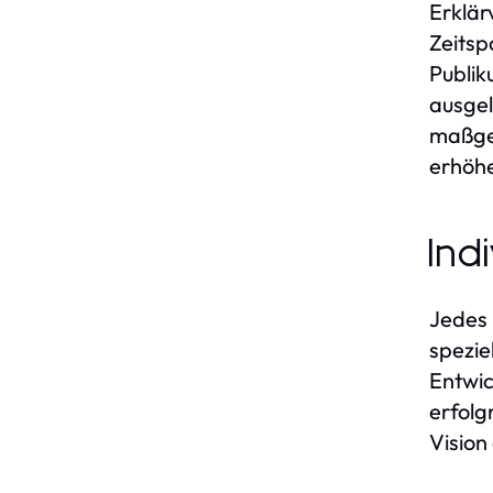
Erklär
Zeitsp
Publik
ausgel
maßges
erhöh
Ind
Jedes 
spezie
Entwic
erfolg
Vision