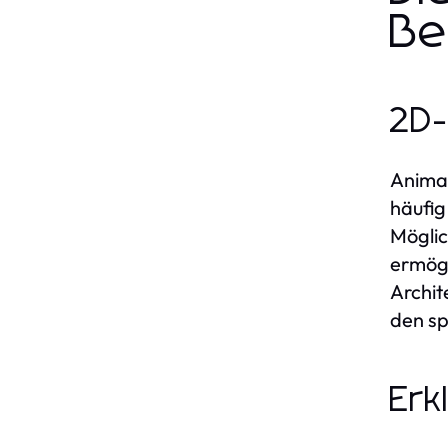
Be
2D-
Animat
häufig
Möglic
ermögl
Archit
den sp
Erk