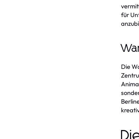
vermit
für Un
anzubi
War
Die Wa
Zentru
Animat
sonder
Berlin
kreati
Di