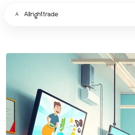
Allrighttrade
A