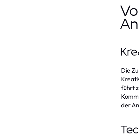
Vo
An
Kre
Die Zu
Kreati
führt 
Kommun
der A
Tec