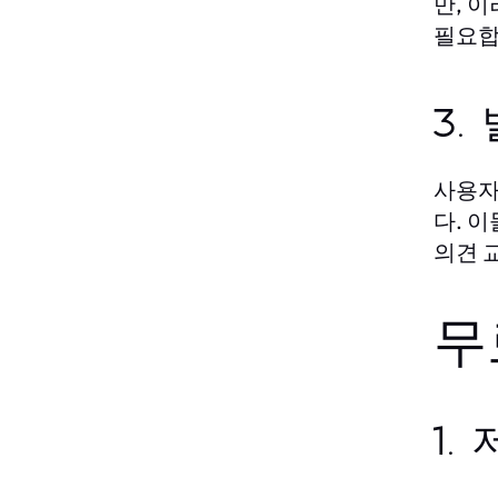
만, 
필요합
3.
사용자
다. 
의견 
무
1.