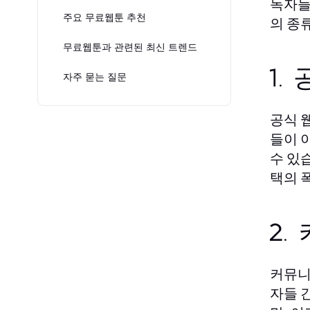
독자들
주요 무료웹툰 추천
의 종
무료웹툰과 관련된 최신 트렌드
1.
자주 묻는 질문
공식 
들이 
수 있
택의 
2.
커뮤니
자들 