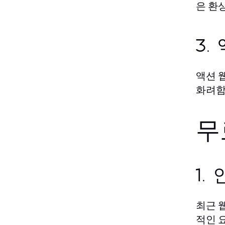
은 환
3.
액션 
화려함
무
1.
최근 
적인 