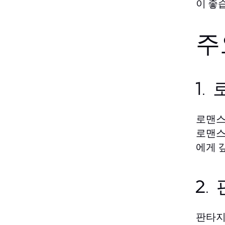
이 좋
주
1.
로맨스
로맨스
에게 
2.
판타지