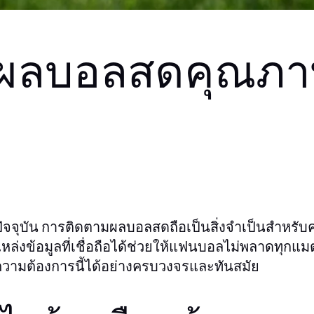
 ผลบอลสดคุณภ
ัจจุบัน การติดตามผลบอลสดถือเป็นสิ่งจำเป็นสำหรับคอ
หล่งข้อมูลที่เชื่อถือได้ช่วยให้แฟนบอลไม่พลาดทุกแ
ความต้องการนี้ได้อย่างครบวงจรและทันสมัย