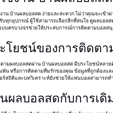
้งาน
ง่ายและสะดวก ไม่ว่าคุณจะเข้าผ่
บ้านผลบอลสด
รับทุกอุปกรณ์ ผู้ใช้สามารถเลือกลีกที่สนใจ ดูผลบอลส
ลแบบครบวงจรช่วยให้ประสบการณ์การติดตามบอลสนุกแ
ะโยชน์ของการติดตา
ดตามผลบอลสดผ่าน
มีประโยชน์หลายด้
บ้านผลบอลสด
มพัน หรือการติดตามทีมรักของคุณ ข้อมูลที่ถูกต้องแล
เจอร์สถิติและบทวิเคราะห์ยังช่วยให้แฟนบอลสามารถทำ
านผลบอลสดกับการเดิ