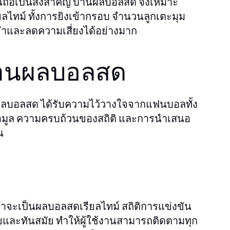
นถือเป็นสิ่งสำคัญ
จึงเหมาะ
บ้านผลบอลสด
ยลไทม์ ทั้งการยิงเข้ากรอบ จำนวนลูกเตะมุม
นยำและลดความเสี่ยงได้อย่างมาก
้านผลบอลสด
ได้รับความไว้วางใจจากแฟนบอลทั้ง
ผลบอลสด
อมูล ความครบถ้วนของสถิติ และการนำเสนอ
น
่ว่าจะเป็นผลบอลสดเรียลไทม์ สถิติการแข่งขัน
ายและทันสมัย ทำให้ผู้ใช้งานสามารถติดตามทุก