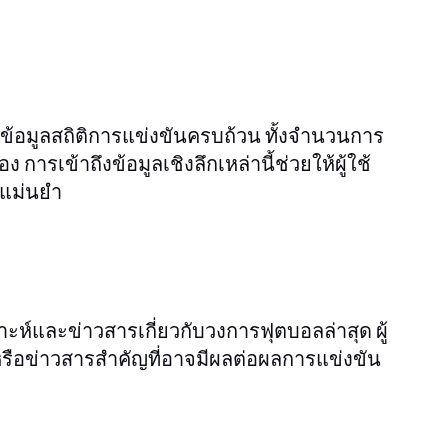
ีข้อมูลสถิติการแข่งขันครบถ้วน ทั้งจำนวนการ
รเข้าถึงข้อมูลเชิงลึกเหล่านี้ช่วยให้ผู้ใช้
งแม่นยำ
าะห์และข่าวสารเกี่ยวกับวงการฟุตบอลล่าสุด ผู้
รือข่าวสารสำคัญที่อาจมีผลต่อผลการแข่งขัน