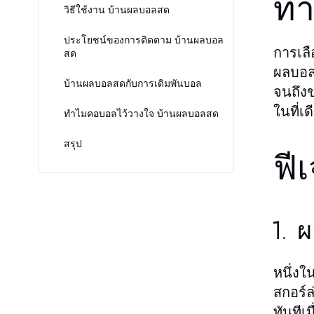
ทำ
วิธีใช้งาน บ้านผลบอลสด
ประโยชน์ของการติดตาม บ้านผลบอล
การเลื
สด
ผลบอ
บ้านผลบอลสดกับการเดิมพันบอล
จนถึงข
ในที่เด
ทำไมคอบอลไว้วางใจ บ้านผลบอลสด
สรุป
ฟี
1. 
หนึ่งใ
สกอร์ล
ทันทีเ