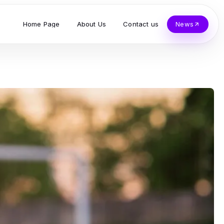
Home Page
About Us
Contact us
News