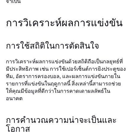
จำเป็น
การวิเคราะห์ผลการแข่งขัน
การใช้สถิติในการตัดสินใจ
การวิเคราะห์ผลการแข่งขันด้วยสถิติถือเป็นกลยุทธ์ที่
มีประสิทธิภาพ เช่น การใช้เปอร์เซ็นต์การยิงประตูของ
ทีม, อัตราการครองบอล, และผลการแข่งขันภายใน
รายการที่แข่งขันในฤดูกาลนี้ สิ่งเหล่านี้สามารถช่วย
ให้คุณมีข้อมูลที่ดีกว่าในการคาดเดาผลลัพธ์ใน
อนาคต
การคำนวณความน่าจะเป็นและ
โอกาส