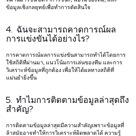
ข้อมูลเชิงกลยุทธ์เพื่อทำการตัดสินใจ
4. ฉันจะสามารถคาดการณ์ผล
การแข่งขันได้อย่างไร?
การคาดการณ์ผลการแข่งขันสามารถทำได้โดยการ
ใช้สถิติที่ผ่านมา, แนวโน้มการเล่นของทีม และการ
วิเคราะห์ข้อมูลที่ถูกต้อง เพื่อให้ได้ผลทางสถิติที่
แม่นยำยิ่งขึ้น
5. ทำไมการติดตามข้อมูลล่าสุดถึง
สำคัญ?
การติดตามข้อมูลล่าสุดมีความสำคัญเพราะข้อมูลที่
ล้าสมัยอาจทำให้การวิเคราะห์ผิดพลาดได้ ความรู้