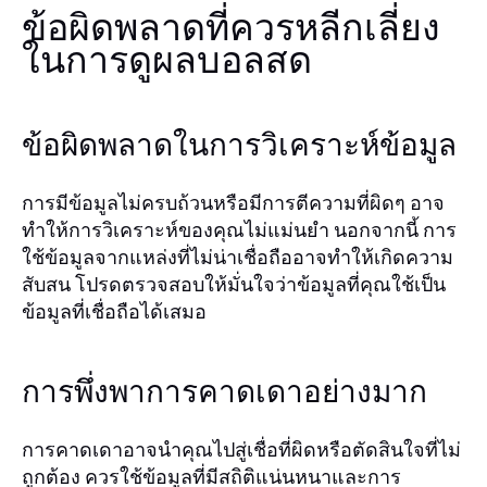
ข้อผิดพลาดที่ควรหลีกเลี่ยง
ในการดูผลบอลสด
ข้อผิดพลาดในการวิเคราะห์ข้อมูล
การมีข้อมูลไม่ครบถ้วนหรือมีการตีความที่ผิดๆ อาจ
ทำให้การวิเคราะห์ของคุณไม่แม่นยำ นอกจากนี้ การ
ใช้ข้อมูลจากแหล่งที่ไม่น่าเชื่อถืออาจทำให้เกิดความ
สับสน โปรดตรวจสอบให้มั่นใจว่าข้อมูลที่คุณใช้เป็น
ข้อมูลที่เชื่อถือได้เสมอ
การพึ่งพาการคาดเดาอย่างมาก
การคาดเดาอาจนำคุณไปสู่เชื่อที่ผิดหรือตัดสินใจที่ไม่
ถูกต้อง ควรใช้ข้อมูลที่มีสถิติแน่นหนาและการ