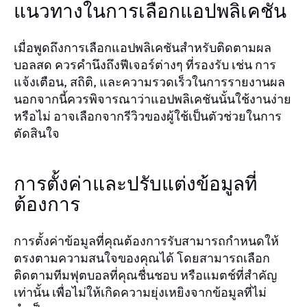
แนวทางในการเลือกแอปพลิเคชัน
เมื่อพูดถึงการเลือกแอปพลิเคชันสำหรับติดตามผล
บอลสด ควรคำนึงถึงฟีเจอร์ต่างๆ ที่รองรับ เช่น การ
แจ้งเตือน, สถิติ, และความรวดเร็วในการรายงานผล
นอกจากนี้ควรพิจารณาว่าแอปพลิเคชันนั้นใช้งานง่าย
หรือไม่ อาจเลือกจากรีวิวของผู้ใช้เป็นตัวช่วยในการ
ตัดสินใจ
การตั้งค่าและปรับแต่งข้อมูลที่
ต้องการ
การตั้งค่าข้อมูลที่คุณต้องการรับสามารถกำหนดให้
ตรงตามความสนใจของคุณได้ โดยสามารถเลือก
ติดตามทีมฟุตบอลที่คุณชื่นชอบ หรือแมตช์ที่สำคัญ
เท่านั้น เพื่อไม่ให้เกิดความยุ่งเหยิงจากข้อมูลที่ไม่