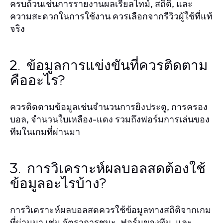
ครบถ้วนเช่นการรายงานผลเรียลไทม์, สถิติ, และ
ความสะดวกในการใช้งาน ควรเลือกจากรีวิวผู้ใช้ที่แท้
จริง
2. ข้อมูลการแข่งขันที่ควรติดตาม
คืออะไร?
ควรติดตามข้อมูลเช่นจำนวนการยิงประตู, การครอง
บอล, จำนวนใบเหลือง-แดง รวมถึงฟอร์มการเล่นของ
ทีมในเกมที่ผ่านมา
3. การวิเคราะห์ผลบอลสดต้องใช้
ข้อมูลอะไรบ้าง?
การวิเคราะห์ผลบอลสดควรใช้ข้อมูลทางสถิติจากเกม
ที่ผ่านมา เช่น อัตราการชนะ, ฟอร์มของทีม, และ